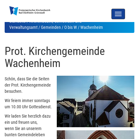
Toggle
navigation
Startseite
/
Kirchenbezirk, Gemeinden und
Verwaltungsamt
/
Gemeinden
/
O bis W
/ Wachenheim
Prot. Kirchengemeinde
Wachenheim
Schön, dass Sie die Seiten
der Prot. Kirchengemeinde
besuchen.
Wir feiern immer sonntags
um 10.00 Uhr Gottesdienst.
Wir laden Sie herzlich dazu
ein und freuen uns,
wenn Sie an unserem
bunten Gemeindeleben