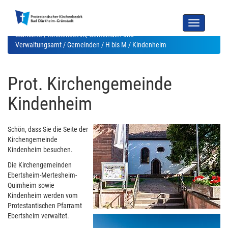
Toggle
navigation
Startseite
/
Kirchenbezirk, Gemeinden und
Verwaltungsamt
/
Gemeinden
/
H bis M
/ Kindenheim
Prot. Kirchengemeinde
Kindenheim
Schön, dass Sie die Seite der
Kirchengemeinde
Kindenheim besuchen.
Die Kirchengemeinden
Ebertsheim-Mertesheim-
Quirnheim sowie
Kindenheim werden vom
Protestantischen Pfarramt
Ebertsheim verwaltet.